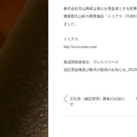
株式会社北山興産は個人を受益者とする民事
糟屋郡久山町の商業施設「トリアス（TORI
ました。
トリアス
http://www.torius.com/
報道関係者各位 プレスリリース
信託受益権及び株式の取得のお知らせ_202201
正社員（施設管理）募集のお知ら
せ